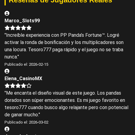
Marco_Slots99
"Increíble experiencia con PP Panda’s Fortune™. Logré
activar la ronda de bonificación y los multiplicadores son
una locura. Tesoro777 paga rápido y el juego no se traba
nunca."
Publicado el: 2026-02-15
Elena_CasinoMX
"Me encanta el diseño visual de este juego. Los pandas
dorados son súper emocionantes. Es mi juego favorito en
tesoro777 cuando busco algo relajante pero con potencial
de ganar mucho."
Publicado el: 2026-03-02