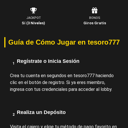
JACKPOT
BONOS
Sí (3 Niveles)
Giros Gratis
Guía de Cómo Jugar en tesoro777
Regístrate o Inicia Sesión
1
Crea tu cuenta en segundos en tesoro777 haciendo
clic en el botón de registro. Si ya eres miembro,
ingresa con tus credenciales para acceder al lobby.
Realiza un Depósito
2
Visita el cajero y elige tu método de pago favorito en