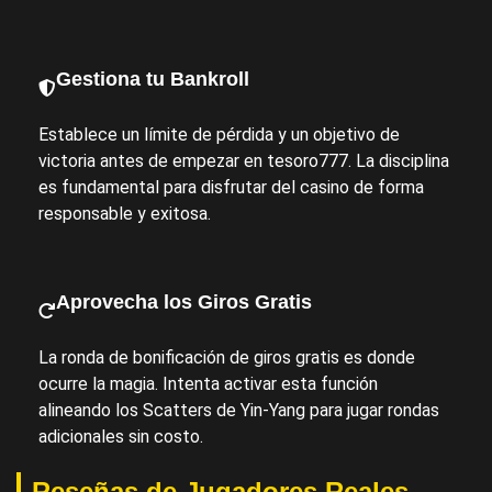
Gestiona tu Bankroll
Establece un límite de pérdida y un objetivo de
victoria antes de empezar en tesoro777. La disciplina
es fundamental para disfrutar del casino de forma
responsable y exitosa.
Aprovecha los Giros Gratis
La ronda de bonificación de giros gratis es donde
ocurre la magia. Intenta activar esta función
alineando los Scatters de Yin-Yang para jugar rondas
adicionales sin costo.
Reseñas de Jugadores Reales