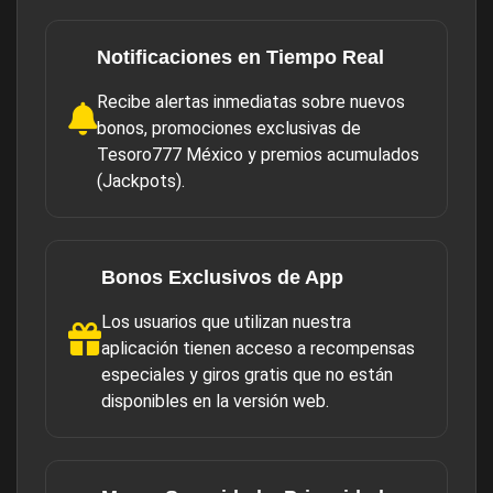
Notificaciones en Tiempo Real
Recibe alertas inmediatas sobre nuevos
bonos, promociones exclusivas de
Tesoro777 México y premios acumulados
(Jackpots).
Bonos Exclusivos de App
Los usuarios que utilizan nuestra
aplicación tienen acceso a recompensas
especiales y giros gratis que no están
disponibles en la versión web.