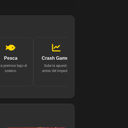
Pesca
Crash Games
a premios bajo el
Sube la apuesta
océano.
antes del impacto.