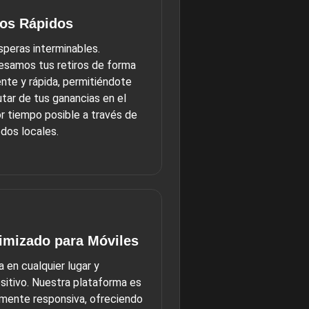
os Rápidos
speras interminables.
esamos tus retiros de forma
ente y rápida, permitiéndote
utar de tus ganancias en el
r tiempo posible a través de
dos locales.
imizado para Móviles
 en cualquier lugar y
sitivo. Nuestra plataforma es
lmente responsiva, ofreciendo