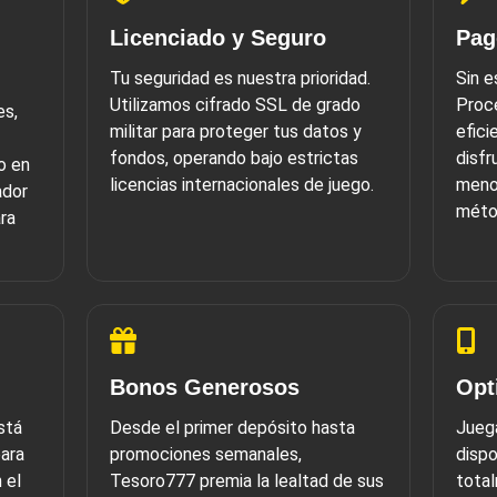
Licenciado y Seguro
Pag
Tu seguridad es nuestra prioridad.
Sin e
Utilizamos cifrado SSL de grado
Proc
es,
militar para proteger tus datos y
efici
fondos, operando bajo estrictas
disfr
o en
licencias internacionales de juego.
meno
ador
méto
ra
Bonos Generosos
Opt
stá
Desde el primer depósito hasta
Juega
ara
promociones semanales,
dispo
 el
Tesoro777 premia la lealtad de sus
tota