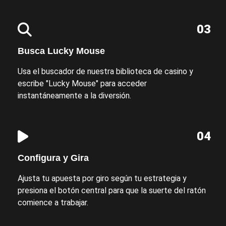
03
Busca Lucky Mouse
Usa el buscador de nuestra biblioteca de casino y
escribe "Lucky Mouse" para acceder
instantáneamente a la diversión.
04
Configura y Gira
Ajusta tu apuesta por giro según tu estrategia y
presiona el botón central para que la suerte del ratón
comience a trabajar.