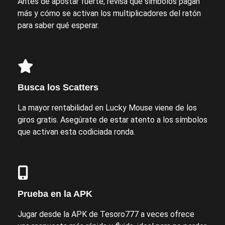
Antes de apostar fuerte, revisa qué símbolos pagan
más y cómo se activan los multiplicadores del ratón
para saber qué esperar.
Busca los Scatters
La mayor rentabilidad en Lucky Mouse viene de los
giros gratis. Asegúrate de estar atento a los símbolos
que activan esta codiciada ronda.
Prueba en la APK
Jugar desde la APK de Tesoro777 a veces ofrece