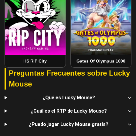
HS RIP City
Gates Of Olympus 1000
Preguntas Frecuentes sobre Lucky
Mouse
¿Qué es Lucky Mouse?
¿Cuál es el RTP de Lucky Mouse?
¿Puedo jugar Lucky Mouse gratis?