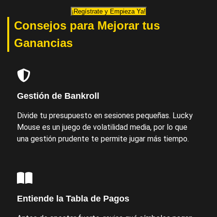
¡Regístrate y Empieza Ya!
Consejos para Mejorar tus
Ganancias
Gestión de Bankroll
Divide tu presupuesto en sesiones pequeñas. Lucky
Mouse es un juego de volatilidad media, por lo que
una gestión prudente te permite jugar más tiempo.
Entiende la Tabla de Pagos