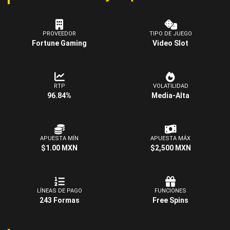
PROVEEDOR
TIPO DE JUEGO
Fortune Gaming
Video Slot
RTP
VOLATILIDAD
96.84%
Media-Alta
APUESTA MÍN
APUESTA MÁX
$1.00 MXN
$2,500 MXN
LÍNEAS DE PAGO
FUNCIONES
243 Formas
Free Spins