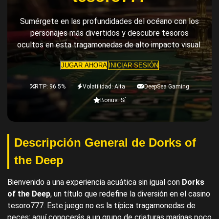
Sumérgete en las profundidades del océano con los
personajes más divertidos y descubre tesoros
ocultos en esta tragamonedas de alto impacto visual.
JUGAR AHORA
INICIAR SESIÓN
RTP: 96.5%
Volatilidad: Alta
DeepSea Gaming
Bonus: Sí
Descripción General de Dorks of
the Deep
Bienvenido a una experiencia acuática sin igual con
Dorks
of the Deep
, un título que redefine la diversión en el casino
tesoro777. Este juego no es la típica tragamonedas de
peces; aquí conocerás a un grupo de criaturas marinas poco