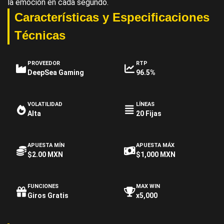
la emoción en cada segundo.
Características y Especificaciones
Técnicas
PROVEEDOR
RTP
DeepSea Gaming
96.5%
VOLATILIDAD
LÍNEAS
Alta
20 Fijas
APUESTA MÍN
APUESTA MÁX
$2.00 MXN
$1,000 MXN
FUNCIONES
MAX WIN
Giros Gratis
x5,000