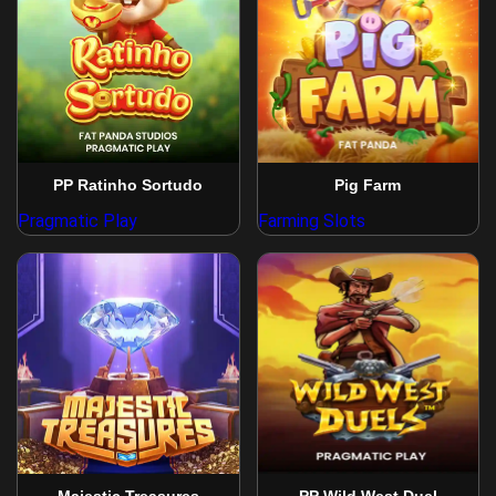
PP Ratinho Sortudo
Pig Farm
Pragmatic Play
Farming Slots