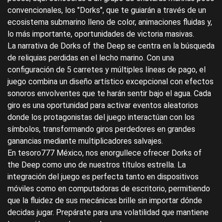
convencionales, los "Dorks", que te guiarán a través de un
ecosistema submarino lleno de color, animaciones fluidas y,
lo más importante, oportunidades de victoria masivas.
La narrativa de Dorks of the Deep se centra en la búsqueda
de reliquias perdidas en el lecho marino. Con una
configuración de 5 carretes y múltiples líneas de pago, el
juego combina un diseño artístico excepcional con efectos
sonoros envolventes que te harán sentir bajo el agua. Cada
giro es una oportunidad para activar eventos aleatorios
donde los protagonistas del juego interactúan con los
símbolos, transformando giros perdedores en grandes
ganancias mediante multiplicadores salvajes.
En tesoro777 México, nos enorgullece ofrecer Dorks of
the Deep como uno de nuestros títulos estrella. La
integración del juego es perfecta tanto en dispositivos
móviles como en computadoras de escritorio, permitiendo
que la fluidez de sus mecánicas brille sin importar dónde
decidas jugar. Prepárate para una volatilidad que mantiene