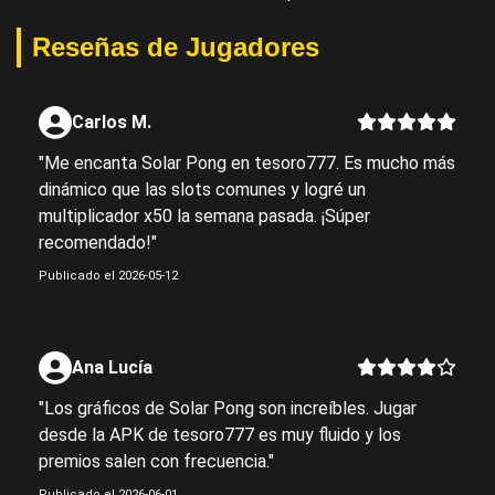
Reseñas de Jugadores
Carlos M.
"Me encanta Solar Pong en tesoro777. Es mucho más
dinámico que las slots comunes y logré un
multiplicador x50 la semana pasada. ¡Súper
recomendado!"
Publicado el 2026-05-12
Ana Lucía
"Los gráficos de Solar Pong son increíbles. Jugar
desde la APK de tesoro777 es muy fluido y los
premios salen con frecuencia."
Publicado el 2026-06-01