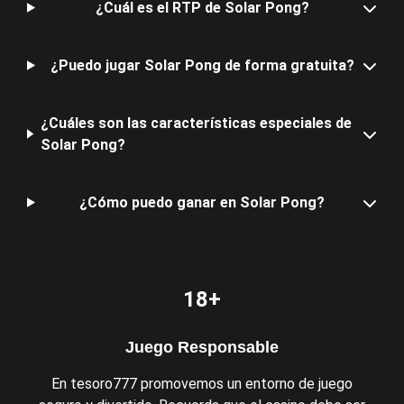
¿Cuál es el RTP de Solar Pong?
¿Puedo jugar Solar Pong de forma gratuita?
¿Cuáles son las características especiales de
Solar Pong?
¿Cómo puedo ganar en Solar Pong?
18+
Juego Responsable
En tesoro777 promovemos un entorno de juego