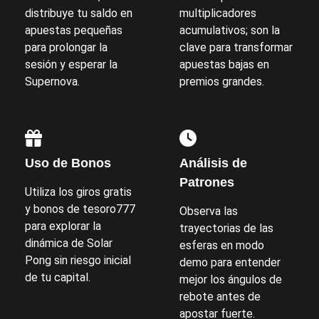
distribuye tu saldo en
multiplicadores
apuestas pequeñas
acumulativos; son la
para prolongar la
clave para transformar
sesión y esperar la
apuestas bajas en
Supernova.
premios grandes.
Uso de Bonos
Análisis de
Patrones
Utiliza los giros gratis
y bonos de tesoro777
Observa las
para explorar la
trayectorias de las
dinámica de Solar
esferas en modo
Pong sin riesgo inicial
demo para entender
de tu capital.
mejor los ángulos de
rebote antes de
apostar fuerte.