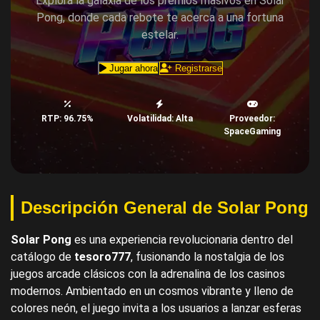
Explora la galaxia de los premios masivos en Solar
Pong, donde cada rebote te acerca a una fortuna
estelar.
Jugar ahora
Registrarse
RTP: 96.75%
Volatilidad: Alta
Proveedor:
SpaceGaming
Descripción General de Solar Pong
Solar Pong
es una experiencia revolucionaria dentro del
catálogo de
tesoro777
, fusionando la nostalgia de los
juegos arcade clásicos con la adrenalina de los casinos
modernos. Ambientado en un cosmos vibrante y lleno de
colores neón, el juego invita a los usuarios a lanzar esferas